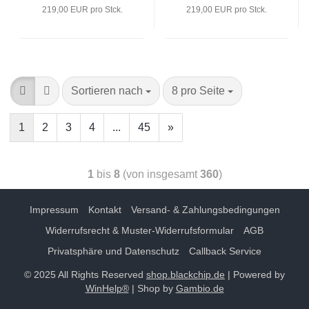
219,00 EUR pro Stck.
219,00 EUR pro Stck.
Sortieren nach
8 pro Seite
1
2
3
4
...
45
»
1
bis
8
(von insgesamt
360
)
Impressum
Kontakt
Versand- & Zahlungsbedingungen
Widerrufsrecht & Muster-Widerrufsformular
AGB
Privatsphäre und Datenschutz
Callback Service
© 2025 All Rights Reserved
shop.blackchip.de
| Powered by
WinHelp®
| Shop by
Gambio.de